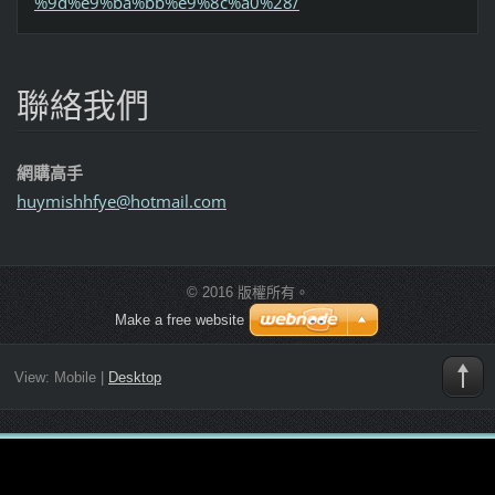
%9d%e9%ba%bb%e9%8c%a0%28/
聯絡我們
網購高手
huymishh
fye@hotm
ail.com
© 2016 版權所有。
Make a free website
View:
Mobile
|
Desktop