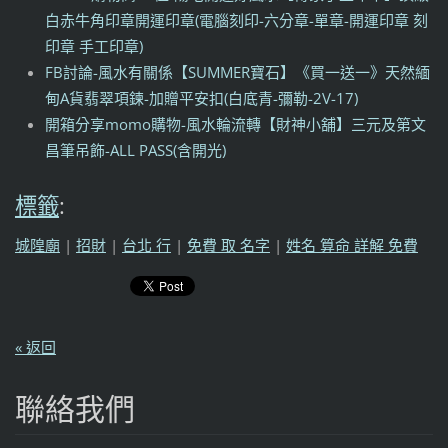
白赤牛角印章開運印章(電腦刻印-六分章-單章-開運印章 刻
印章 手工印章)
FB討論-風水有關係【SUMMER寶石】《買一送一》天然緬
甸A貨翡翠項鍊-加贈平安扣(白底青-彌勒-2V-17)
開箱分享momo購物-風水輪流轉【財神小舖】三元及第文
昌筆吊飾-ALL PASS(含開光)
標籤
:
城隍廟
|
招財
|
台北 行
|
免費 取 名字
|
姓名 算命 詳解 免費
« 返回
聯絡我們