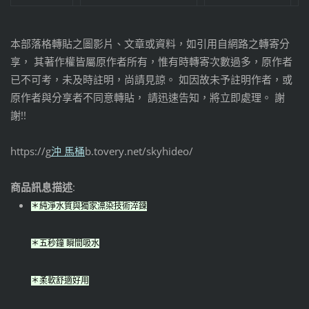
本部落格轉貼之圖影片、文章或資料，如引用自網路之轉寄分
享， 其著作權皆屬原作者所有，惟有時轉寄次數過多，原作者
已不可考，未及時註明，尚請見諒。 如因故未予註明作者，或
原作者與分享者不同意轉貼， 請迅速告知，將立即處理。 謝
謝!!
https://g
沖 馬桶
b.tovery.net/skyhideo/
商品訊息描述
:
＊純淨水質與獨家漂染技術淬鍊
＊五秒鐘 瞬間吸水
＊柔軟舒適好用