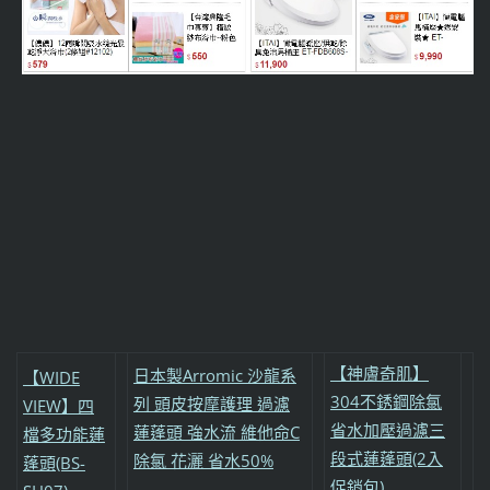
【神膚奇肌】
日本製Arromic 沙龍系
【WIDE
304不銹鋼除氯
列 頭皮按摩護理 過濾
VIEW】四
省水加壓過濾三
蓮蓬頭 強水流 維他命C
檔多功能蓮
段式蓮蓬頭(2入
除氯 花灑 省水50%
蓬頭(BS-
促銷包)