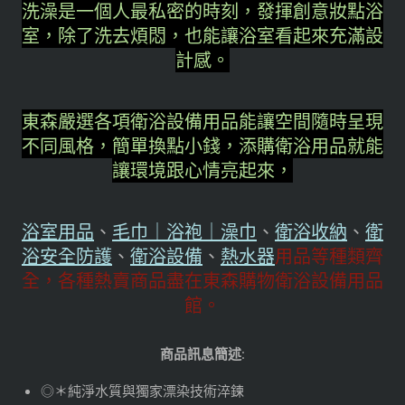
洗澡是一個人最私密的時刻，發揮創意妝點浴
室，除了洗去煩悶，也能讓浴室看起來充滿設
計感。
東森嚴選各項衛浴設備用品能讓空間隨時呈現
不同風格，簡單換點小錢，添購衛浴用品就能
讓環境跟心情亮起來，
浴室用品
、
毛巾｜浴袍｜澡巾
、
衛浴收納
、
衛
浴安全防護
、
衛浴設備
、
熱水器
用品等種類齊
全，各種熱賣商品盡在東森購物衛浴設備用品
館。
商品訊息簡述
:
◎＊純淨水質與獨家漂染技術淬鍊