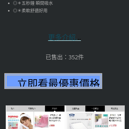
◎＊五秒鐘 瞬間吸水
◎＊柔軟舒適好用
更多介紹.
..
已售出：352件