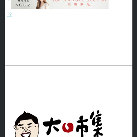
?
?
?