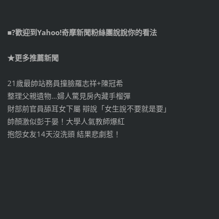
■
?
歡迎到
Yahoo!
奇摩新聞粉絲團說說你的看法
★更多推薦新聞
21歲最帥站務員撞臉羅志祥+陳冠希
整理父親遺物…婦人驚見房內藏手榴彈
財部前官員舔耳女下屬 辯說「女生說不要就是要」
帥顏激似彭于晏！大學人氣教師爆紅
抱怨女友14天沒洗頭 結果悲劇惹！