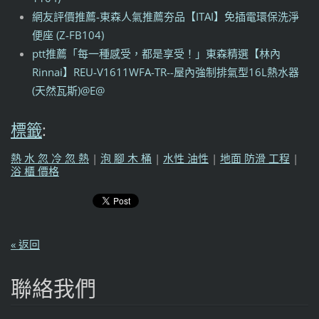
網友評價推薦-東森人氣推薦夯品【ITAI】免插電環保洗淨
便座 (Z-FB104)
ptt推薦「每一種感受，都是享受！」東森精選【林內
Rinnai】REU-V1611WFA-TR--屋內強制排氣型16L熱水器
(天然瓦斯)@E@
標籤
:
熱 水 忽 冷 忽 熱
|
泡 腳 木 桶
|
水性 油性
|
地面 防滑 工程
|
浴 櫃 價格
« 返回
聯絡我們