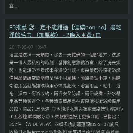
宜,...
FB推薦-您一定不能錯過【儂儂non-no】最乾
淨的毛巾 （加厚款） - 2條入＊黃+白
2017-05-07 10:47
浴室是洗掉一天煩悶，除去一天忙碌的一個好地方。洗澡
是一個人最私密的時刻，發揮創意妝點浴室，除了洗去煩
悶，也能讓浴室看起來充滿設計感。東森嚴選各項衛浴設
備用品能讓空間隨時呈現不同風格，簡單換點小錢，添購
衛浴用品就能讓環境跟心情亮起來，浴室用品、毛巾｜浴
袍｜澡巾、衛浴收納、衛浴安全防護、衛浴設備、熱水器
用品等種類齊全，各種熱賣商品盡在東森購物衛浴設備用
品館。商品訊息簡述: ◎＊純淨水質與獨家漂染技術淬鍊◎
＊五秒鐘 瞬間吸水◎＊柔軟舒適好用更多介紹...已售出：
352件 【WIDE VIEW】四檔多功能蓮蓬頭(BS-SH07)廚具
收納日本製Arromic 沙龍系列 頭皮按摩護理 過濾 蓮蓬頭...