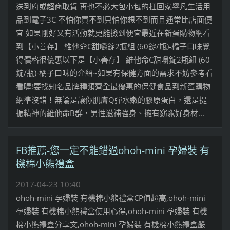
送到府或超商取貨 再也不必大包小包的扛回家舉凡生活用
品到電子3C 不怕你買不到只怕你想不到而且通常比店面便
宜 如果剛好又有活動就更能撿到便宜最近在新蛋購物網看
到【小善存】 維他命C甜嚼錠2瓶組 (60錠/瓶)-橘子口味覺
得價格很優惠以下是【小善存】 維他命C甜嚼錠2瓶組 (60
錠/瓶)-橘子口味的介紹~如果有保健方面的需求不妨參考看
看喔!要找知名品牌種類齊全最優惠的保健食品到新蛋購物
網準沒錯！無論是讓你肌膚Q彈水嫩的膠原蛋白，還是提
振精神的維他命B群，男性滋補強身、擁有窈窕好身材...
FB推薦-您一定不能錯過ohoh-mini 孕婦裝 有
機棉小熊禮盒
2017-04-23 10:40
ohoh-mini 孕婦裝 有機棉小熊禮盒CP值超高,ohoh-mini
孕婦裝 有機棉小熊禮盒使用心得,ohoh-mini 孕婦裝 有機
棉小熊禮盒分享文,ohoh-mini 孕婦裝 有機棉小熊禮盒嚴