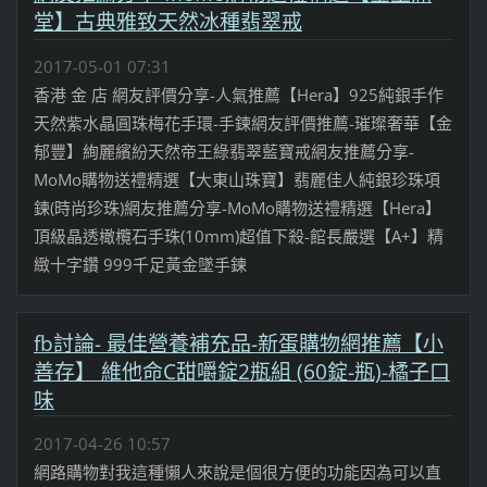
堂】古典雅致天然冰種翡翠戒
2017-05-01 07:31
香港 金 店 網友評價分享-人氣推薦【Hera】925純銀手作
天然紫水晶圓珠梅花手環-手鍊網友評價推薦-璀璨奢華【金
郁豐】絢麗繽紛天然帝王綠翡翠藍寶戒網友推薦分享-
MoMo購物送禮精選【大東山珠寶】翡麗佳人純銀珍珠項
鍊(時尚珍珠)網友推薦分享-MoMo購物送禮精選【Hera】
頂級晶透橄欖石手珠(10mm)超值下殺-館長嚴選【A+】精
緻十字鑽 999千足黃金墜手鍊
fb討論- 最佳營養補充品-新蛋購物網推薦【小
善存】 維他命C甜嚼錠2瓶組 (60錠-瓶)-橘子口
味
2017-04-26 10:57
網路購物對我這種懶人來說是個很方便的功能因為可以直