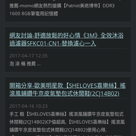
推薦-momo網友熱烈搶購【Patriot美商博帝】DDR3
1600 8GB筆電用記憶體
網友討論-舒適放鬆的好心情《3M》全效沐浴
過濾器SFKC01-CN1-替換濾心一入
2017-04-17 12:35
泡 澡 桶 推薦 ...
開箱分享-歐美明星款【SHELOVES喜樂絲】搖
滾風鋪鑽牛京皮氣墊包式休閒鞋(2CJ14B02)
2017-04-16 10:23
手工 鞋【SHELOVES喜樂絲】搖滾風鋪鑽牛京皮氣墊包式
休閒鞋(2CJ14B02)CP值超高,【SHELOVES喜樂絲】搖滾風
鋪鑽牛京皮氣墊包式休閒鞋(2CJ14B02)使用心得,